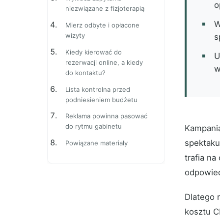
o
niezwiązane z fizjoterapią
W
Mierz odbyte i opłacone
wizyty
s
Kiedy kierować do
U
rezerwacji online, a kiedy
w
do kontaktu?
Lista kontrolna przed
podniesieniem budżetu
Reklama powinna pasować
do rytmu gabinetu
Kampania
spektakul
Powiązane materiały
trafia n
odpowied
Dlatego r
kosztu C