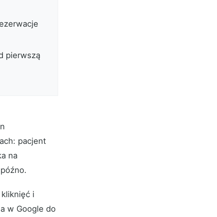
rezerwacje
ed pierwszą
en
ach: pacjent
ka na
 późno.
liknięć i
ia w Google do