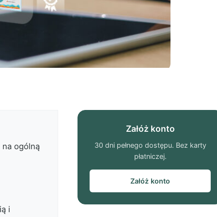
Załóż konto
30 dni pełnego dostępu. Bez karty
e na ogólną
płatniczej.
Załóż konto
ą i