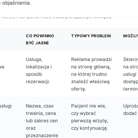
 objaśnienia.
 których kampania może tracić pieniądze po kliknięciu
CO POWINNO
TYPOWY PROBLEM
MOŻLI
BYĆ JASNE
Usługa,
Reklama prowadzi
Skier
wa
lokalizacja i
na stronę główną,
na str
sposób
na której trudno
usługi
rezerwacji.
znaleźć właściwą
dostę
ofertę.
termin
sługi
Nazwa, czas
Pacjent nie wie,
Uprośc
trwania, cena
czy wybrać
dodać 
lub zakres cen
pierwszą wizytę,
oraz
czy kontynuację.
przeznaczenie