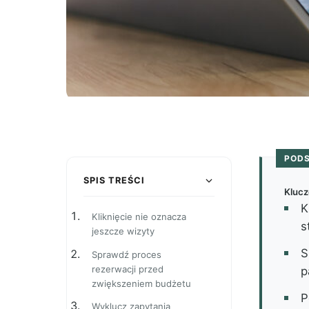
POD
SPIS TREŚCI
Klucz
K
Kliknięcie nie oznacza
s
jeszcze wizyty
S
Sprawdź proces
rezerwacji przed
p
zwiększeniem budżetu
P
Wyklucz zapytania