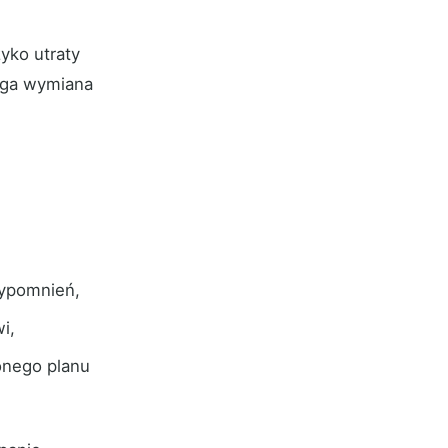
yko utraty
ługa wymiana
zypomnień,
i,
ionego planu