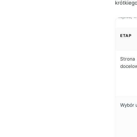
krótkiego
Miejsca, w
ETAP
Strona
docelo
Wybór u