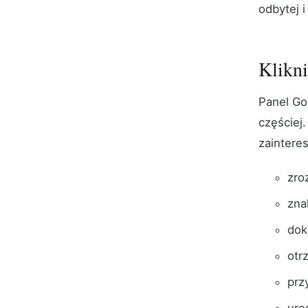
odbytej i
Klikni
Panel Go
częściej
zaintere
zro
zna
dok
otr
prz