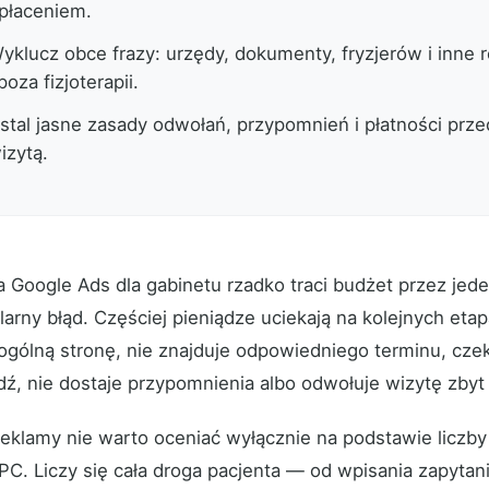
płaceniem.
yklucz obce frazy: urzędy, dokumenty, fryzjerów i inne 
poza fizjoterapii.
stal jasne zasady odwołań, przypomnień i płatności prz
izytą.
 Google Ads dla gabinetu rzadko traci budżet przez jed
arny błąd. Częściej pieniądze uciekają na kolejnych etap
a ogólną stronę, nie znajduje odpowiedniego terminu, cze
ź, nie dostaje przypomnienia albo odwołuje wizytę zbyt
eklamy nie warto oceniać wyłącznie na podstawie liczby k
PC. Liczy się cała droga pacjenta — od wpisania zapytan