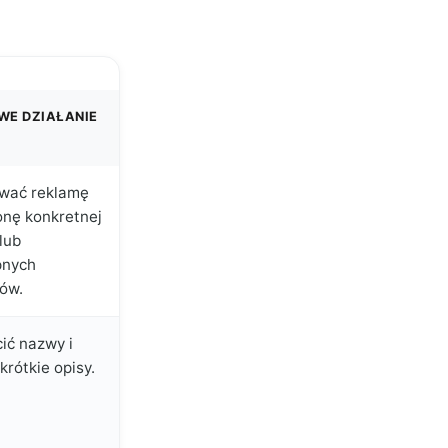
WE DZIAŁANIE
ować reklamę
onę konkretnej
 lub
pnych
ów.
ić nazwy i
krótkie opisy.