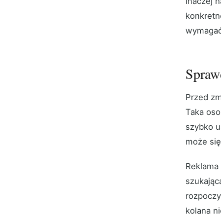
Inaczej 
konkretn
wymagać 
Sprawd
Przed zm
Taka oso
szybko us
może się
Reklama 
szukając
rozpoczyn
kolana n