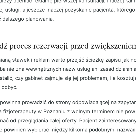
należy oceniać reklamę pierwszej konsultacji, inaczej ka
ej usługi, a jeszcze inaczej pozyskanie pacjenta, któreg
dalszego planowania.
ź proces rezerwacji przed zwiększenie
ianą stawek i reklam warto przejść ścieżkę zapisu jak n
ba nie zna wewnętrznych nazw usług ani zasad działania
talić, czy gabinet zajmuje się jej problemem, ile kosztuj
 odbyć.
powinna prowadzić do strony odpowiadającej na zapyta
a fizjoterapeuty w Poznaniu z wolnym terminem nie pow
ać od przeglądania całej oferty. Pacjent zainteresowany 
ie powinien wybierać między kilkoma podobnymi nazwam