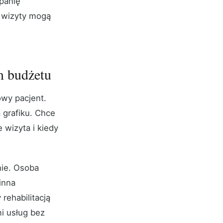
mpanię
o wizyty mogą
m budżetu
owy pacjent.
 grafiku. Chce
e wizyta i kiedy
nie. Osoba
inna
rehabilitacją
i usług bez