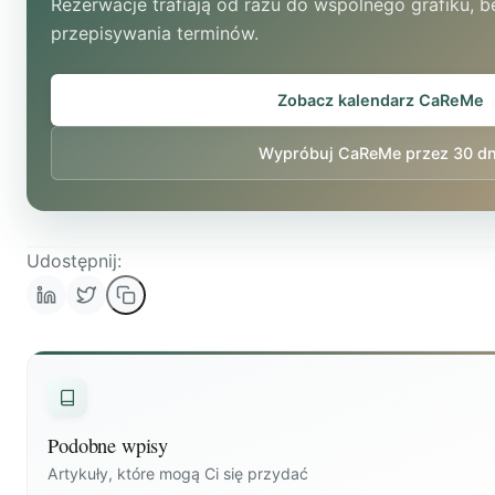
Rezerwacje trafiają od razu do wspólnego grafiku, 
przepisywania terminów.
Zobacz kalendarz CaReMe
Wypróbuj CaReMe przez 30 dn
Udostępnij:
Podobne wpisy
Artykuły, które mogą Ci się przydać