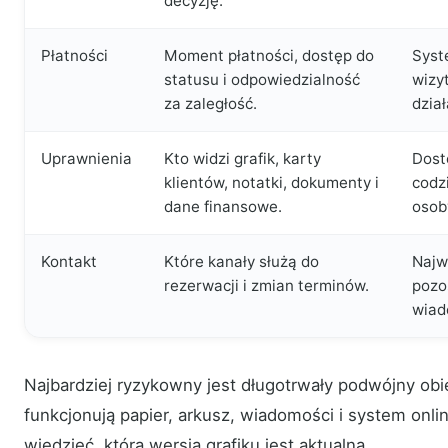
decyzję.
Płatności
Moment płatności, dostęp do
Syst
statusu i odpowiedzialność
wizy
za zaległość.
dział
Uprawnienia
Kto widzi grafik, karty
Dost
klientów, notatki, dokumenty i
codz
dane finansowe.
osob
Kontakt
Które kanały służą do
Najw
rezerwacji i zmian terminów.
pozo
wiad
Najbardziej ryzykowny jest długotrwały podwójny ob
funkcjonują papier, arkusz, wiadomości i system onli
wiedzieć, która wersja grafiku jest aktualna.