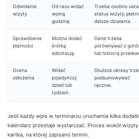
Odwołanie
Od razu widać
Trzeba osobno ustal
wizyty
wolną
status wizyty, płatn
godzinę.
dalsze działania.
Sprawdzenie
Można dodać
Dane trzeba
płatności
krótką
porównywać z gotó
adnotację.
lub historią przele
Ocena
Widać
Dłuższe okresy trz
obłożenia
pojedynczy
podsumowywać
dzień lub
ręcznie.
tydzień.
Jeśli każdy wpis w terminarzu uruchamia kilka doda
kalendarz przestaje wystarczać. Proces wokół wizyty 
kartka, na której zapisano termin.