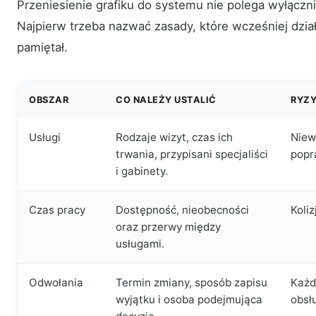
Przeniesienie grafiku do systemu nie polega wyłączni
Najpierw trzeba nazwać zasady, które wcześniej działa
pamiętał.
OBSZAR
CO NALEŻY USTALIĆ
RYZY
Usługi
Rodzaje wizyt, czas ich
Niew
trwania, przypisani specjaliści
popr
i gabinety.
Czas pracy
Dostępność, nieobecności
Koliz
oraz przerwy między
usługami.
Odwołania
Termin zmiany, sposób zapisu
Każd
wyjątku i osoba podejmująca
obsł