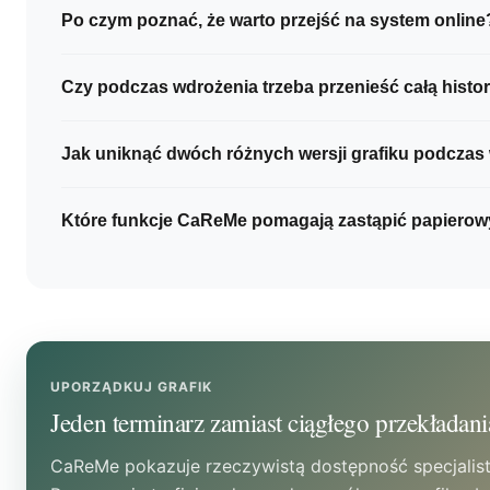
Po czym poznać, że warto przejść na system online
Sygnałem są codzienne czynności wykonywane po
Czy podczas wdrożenia trzeba przenieść całą histor
przepisywanie terminów z wiadomości, sprawdzanie
miejscach, przekazywanie zmian wielu osobom i r
Nie zawsze. Często wystarczy przenieść przyszłe w
Jak uniknąć dwóch różnych wersji grafiku podczas
podsumowań.
potrzebne do bieżącej pracy. Zakres migracji nal
procesów placówki oraz obowiązków dotyczącyc
Warto wskazać jedno źródło aktualnych informacji i
Które funkcje CaReMe pomagają zastąpić papierow
dokumentacji.
od której wszystkie nowe wizyty oraz zmiany trafi
systemu. Zespół powinien też wiedzieć, kto odpowi
CaReMe oferuje między innymi rezerwacje i potwier
danych.
online, kalendarz ze stałymi terminami, obsługę cza
przypomnienia SMS i e-mail, płatności online ze sta
raporty, prognozy i eksporty.
UPORZĄDKUJ GRAFIK
Jeden terminarz zamiast ciągłego przekładani
CaReMe pokazuje rzeczywistą dostępność specjalist