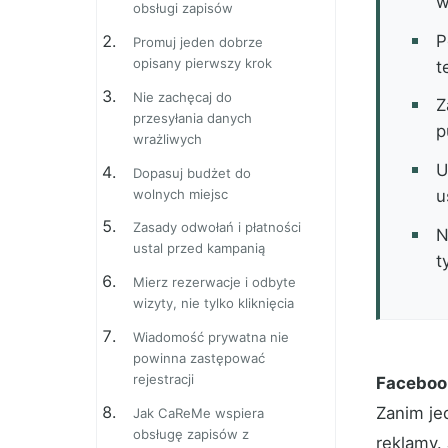
w
obsługi zapisów
P
Promuj jeden dobrze
opisany pierwszy krok
t
Nie zachęcaj do
Z
przesyłania danych
p
wrażliwych
U
Dopasuj budżet do
wolnych miejsc
u
Zasady odwołań i płatności
N
ustal przed kampanią
t
Mierz rezerwacje i odbyte
wizyty, nie tylko kliknięcia
Wiadomość prywatna nie
powinna zastępować
rejestracji
Facebook
Zanim je
Jak CaReMe wspiera
obsługę zapisów z
reklamy.