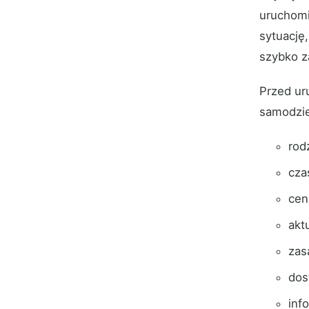
uruchomi
sytuację
szybko z
Przed ur
samodzie
rodz
cza
cen
akt
zas
dos
inf