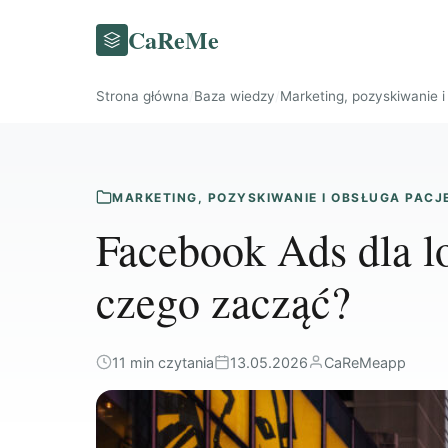
CaReMe
Strona główna
/
Baza wiedzy
/
Marketing, pozyskiwanie 
MARKETING, POZYSKIWANIE I OBSŁUGA PAC
Facebook Ads dla l
czego zacząć?
11 min czytania
13.05.2026
CaReMeapp