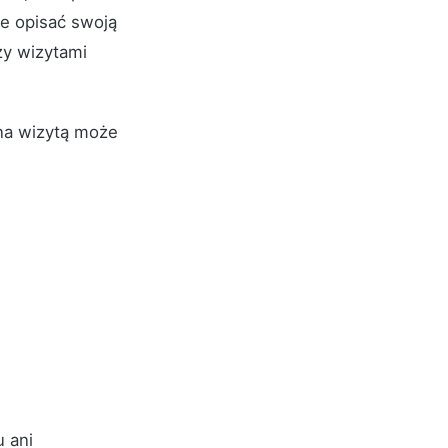
ce opisać swoją
zy wizytami
na wizytą może
u ani