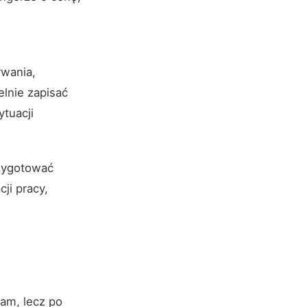
rwania,
lnie zapisać
ytuacji
rzygotować
ji pracy,
lam, lecz po