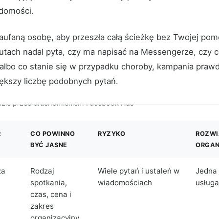
domości.
aufaną osobę, aby przeszła całą ścieżkę bez Twojej pomo
nutach nadal pyta, czy ma napisać na Messengerze, czy c
 albo co stanie się w przypadku choroby, kampania pra
iększy liczbę podobnych pytań.
zić przed uruchomieniem Facebook Ads
R
CO POWINNO
RYZYKO
ROZWI
BYĆ JASNE
ORGAN
za
Rodzaj
Wiele pytań i ustaleń w
Jedna 
spotkania,
wiadomościach
usługa
czas, cena i
zakres
organizacyjny