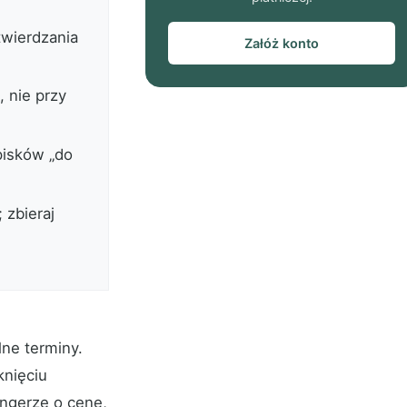
twierdzania
Załóż konto
 nie przy
opisków „do
 zbieraj
ne terminy.
knięciu
ngerze o cenę,