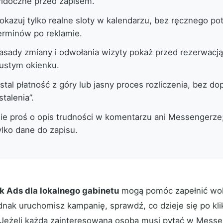
idoczne przed zapisem.
okazuj tylko realne sloty w kalendarzu, bez ręcznego po
erminów po reklamie.
asady zmiany i odwołania wizyty pokaż przed rezerwacją,
ustym okienku.
stal płatność z góry lub jasny proces rozliczenia, bez d
stalenia”.
ie proś o opis trudności w komentarzu ani Messengerze;
ylko dane do zapisu.
 Ads dla lokalnego gabinetu
mogą pomóc zapełnić wol
dnak uruchomisz kampanię, sprawdź, co dzieje się po kli
 Jeżeli każda zainteresowana osoba musi pytać w Messe