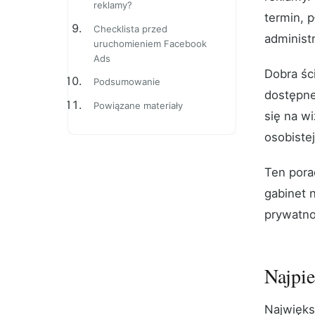
reklamy?
termin, 
Checklista przed
administr
uruchomieniem Facebook
Ads
Dobra ści
Podsumowanie
dostępne
Powiązane materiały
się na w
osobiste
Ten pora
gabinet 
prywatnoś
Najpie
Najwięks