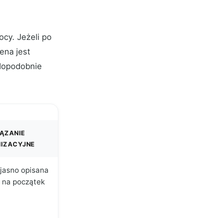
cy. Jeżeli po
ena jest
wdopodobnie
ĄZANIE
IZACYJNE
jasno opisana
 na początek