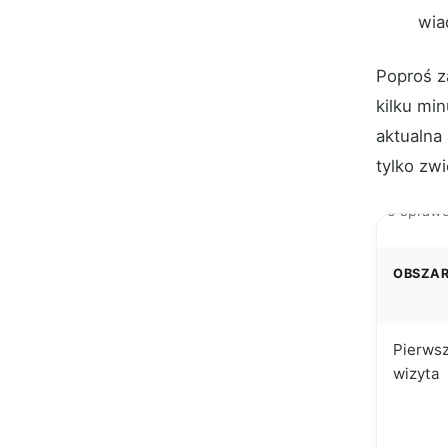
wia
Poproś z
kilku mi
aktualna
tylko zw
Co sprawd
OBSZA
Pierws
wizyta