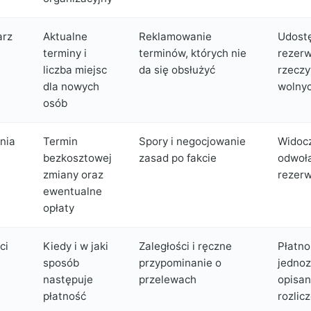
arz
Aktualne
Reklamowanie
Udostę
terminy i
terminów, których nie
rezerw
liczba miejsc
da się obsłużyć
rzeczy
dla nowych
wolnyc
osób
nia
Termin
Spory i negocjowanie
Widocz
bezkosztowej
zasad po fakcie
odwoł
zmiany oraz
rezerw
ewentualne
opłaty
ci
Kiedy i w jaki
Zaległości i ręczne
Płatno
sposób
przypominanie o
jednoz
następuje
przelewach
opisan
płatność
rozlic