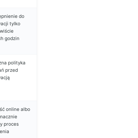
pnienie do
acji tylko
wiście
h godzin
na polityka
ań przed
acją
ść online albo
nacznie
y proces
zenia