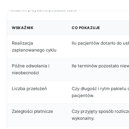
Wskaźniki przydatne podczas testu
WSKAŹNIK
CO POKAZUJE
Realizacja
Ilu pacjentów dotarło do u
zaplanowanego cyklu
Późne odwołania i
Ile terminów pozostało nie
nieobecności
Liczba przełożeń
Czy długość i rytm pakiet
pacjentów.
Zaległości płatnicze
Czy przyjęty sposób rozlicze
wykonalny.