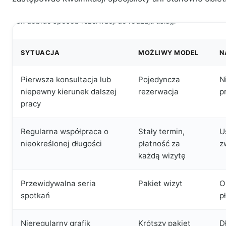
Jak dobrać sposób rezerwacji do rodzaju usługi
SYTUACJA
MOŻLIWY MODEL
N
Pierwsza konsultacja lub
Pojedyncza
N
niepewny kierunek dalszej
rezerwacja
p
pracy
Regularna współpraca o
Stały termin,
U
nieokreślonej długości
płatność za
z
każdą wizytę
Przewidywalna seria
Pakiet wizyt
O
spotkań
p
Nieregularny grafik
Krótszy pakiet
D