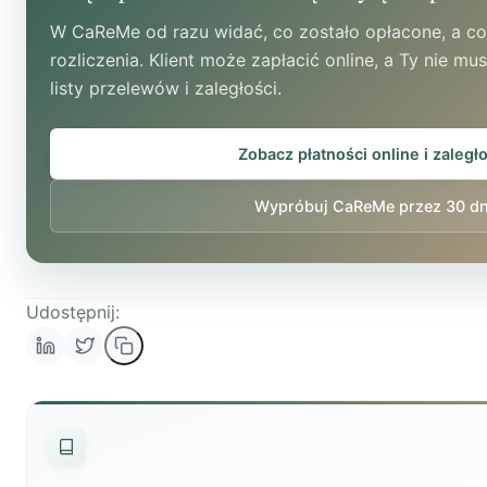
W CaReMe od razu widać, co zostało opłacone, a c
rozliczenia. Klient może zapłacić online, a Ty nie m
listy przelewów i zaległości.
Zobacz płatności online i zaległ
Wypróbuj CaReMe przez 30 dn
Udostępnij: