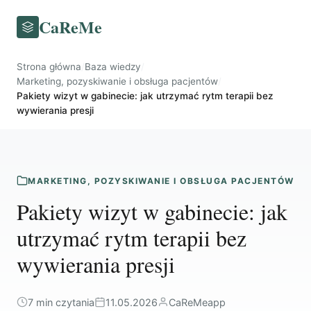
CaReMe
Strona główna
/
Baza wiedzy
/
Marketing, pozyskiwanie i obsługa pacjentów
/
Pakiety wizyt w gabinecie: jak utrzymać rytm terapii bez
wywierania presji
MARKETING, POZYSKIWANIE I OBSŁUGA PACJENTÓW
Pakiety wizyt w gabinecie: jak
utrzymać rytm terapii bez
wywierania presji
7 min czytania
11.05.2026
CaReMeapp