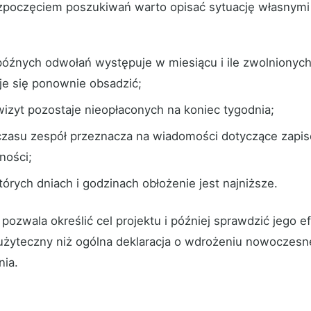
zpoczęciem poszukiwań warto opisać sytuację własnymi 
 późnych odwołań występuje w miesiącu i ile zwolnionyc
je się ponownie obsadzić;
 wizyt pozostaje nieopłaconych na koniec tygodnia;
 czasu zespół przeznacza na wiadomości dotyczące zapis
ności;
tórych dniach i godzinach obłożenie jest najniższe.
 pozwala określić cel projektu i później sprawdzić jego ef
 użyteczny niż ogólna deklaracja o wdrożeniu nowoczes
nia.