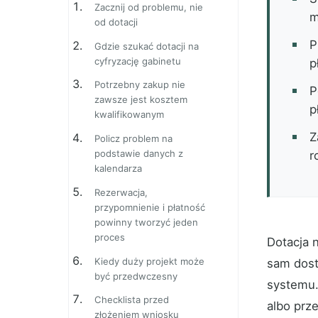
Zacznij od problemu, nie
m
od dotacji
P
Gdzie szukać dotacji na
cyfryzację gabinetu
p
Potrzebny zakup nie
P
zawsze jest kosztem
p
kwalifikowanym
Z
Policz problem na
podstawie danych z
r
kalendarza
Rezerwacja,
przypomnienie i płatność
powinny tworzyć jeden
proces
Dotacja 
Kiedy duży projekt może
sam dost
być przedwczesny
systemu. 
Checklista przed
albo prz
złożeniem wniosku