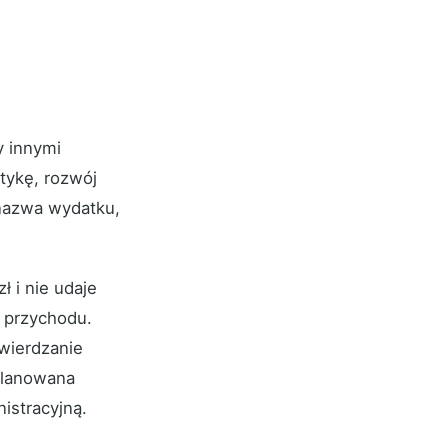
 innymi
tykę, rozwój
 nazwa wydatku,
 i nie udaje
o przychodu.
wierdzanie
aplanowana
istracyjną.