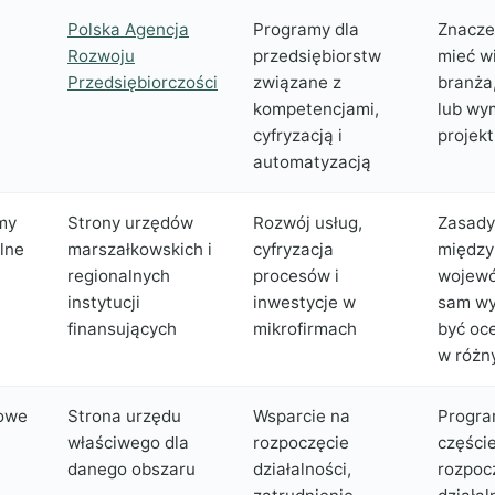
Polska Agencja
Programy dla
Znacze
Rozwoju
przedsiębiorstw
mieć wi
Przedsiębiorczości
związane z
branża,
kompetencjami,
lub wy
cyfryzacją i
projekt
automatyzacją
my
Strony urzędów
Rozwój usług,
Zasady 
lne
marszałkowskich i
cyfryzacja
między
regionalnych
procesów i
wojewó
instytucji
inwestycje w
sam wy
finansujących
mikrofirmach
być oc
w różn
owe
Strona urzędu
Wsparcie na
Progr
właściwego dla
rozpoczęcie
części
danego obszaru
działalności,
rozpoc