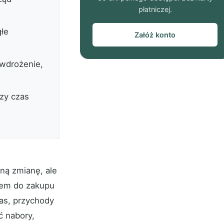
płatniczej.
głe
Załóż konto
 wdrożenie,
szy czas
ną zmianę, ale
dem do zakupu
zas, przychody
 nabory,