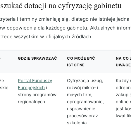
szukać dotacji na cyfryzację gabinetu
ryteria i terminy zmieniają się, dlatego nie istnieje jedna 
w odpowiednia dla każdego gabinetu. Aktualnych inform
rzede wszystkim w oficjalnych źródłach.
O
GDZIE SPRAWDZAĆ
CO MOŻE BYĆ
NA CO
ISTOTNE
UWAGĘ
ze
Portal Funduszy
Cyfryzacja usług,
Każdy 
skie
Europejskich
i
rozwój mikro- i
odrębn
strony programów
małych firm,
zakup 
regionalnych
oprogramowanie,
online
usprawnienie
jest k
procesów oraz
kwalif
szkolenia