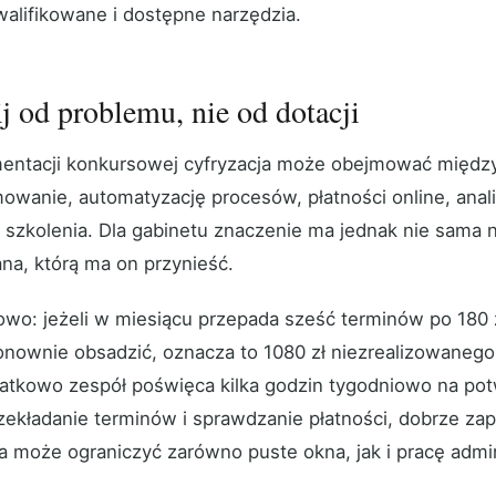
walifikowane i dostępne narzędzia.
j od problemu, nie od dotacji
ntacji konkursowej cyfryzacja może obejmować między
owanie, automatyzację procesów, płatności online, anali
b szkolenia. Dla gabinetu znaczenie ma jednak nie sama
ana, którą ma on przynieść.
owo: jeżeli w miesiącu przepada sześć terminów po 180 zł
ponownie obsadzić, oznacza to 1080 zł niezrealizowaneg
datkowo zespół poświęca kilka godzin tygodniowo na pot
rzekładanie terminów i sprawdzanie płatności, dobrze z
ja może ograniczyć zarówno puste okna, jak i pracę admin