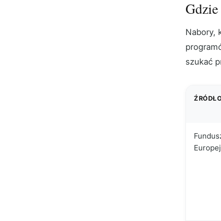
Gdzie 
Nabory, k
programó
szukać p
ŹRÓDŁ
Fundus
Europej