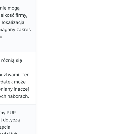
nie mogą
elkość firmy,
 lokalizacja
magany zakres
u.
różnią się
dztwami. Ten
datek może
eniany inaczej
ych naborach.
amy PUP
ej dotyczą
zęcia