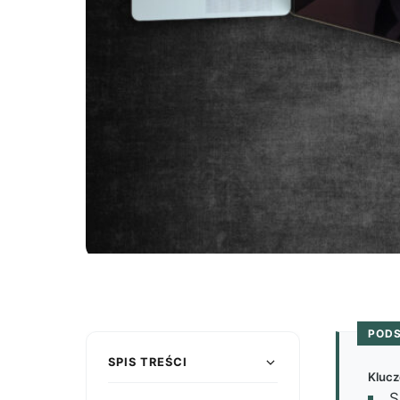
POD
SPIS TREŚCI
Klucz
S