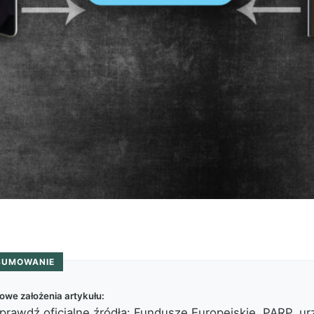
SUMOWANIE
owe założenia artykułu:
prawdź oficjalne źródła: Fundusze Europejskie, PARP, ur