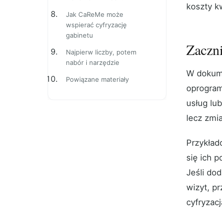
koszty k
Jak CaReMe może
wspierać cyfryzację
gabinetu
Zaczni
Najpierw liczby, potem
nabór i narzędzie
W dokume
Powiązane materiały
oprogram
usług lu
lecz zmi
Przykład
się ich 
Jeśli do
wizyt, p
cyfryzac