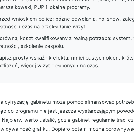
arszałkowski, PUP i lokalne programy.
rzed wnioskiem policz: późne odwołania, no-show, zale
łatności i czas na przekładanie wizyt.
orównaj koszt kwalifikowany z realną potrzebą: system,
łatności, szkolenie zespołu.
apisz prosty wskaźnik efektu: mniej pustych okien, krót
ozliczeń, więcej wizyt opłaconych na czas.
na cyfryzację gabinetu może pomóc sfinansować potrzeb
ęp do programu nie jest jeszcze wystarczającym powo
Najpierw warto ustalić, gdzie gabinet regularnie traci c
ewidywalność grafiku. Dopiero potem można porównywać