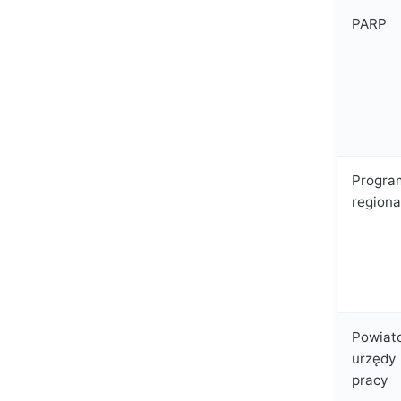
PARP
Progra
regiona
Powiat
urzędy
pracy