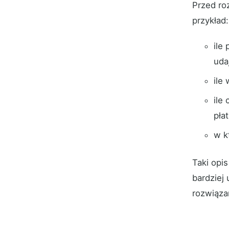
Przed ro
przykład:
ile
uda
ile
ile
płat
w k
Taki opis
bardziej
rozwiąza