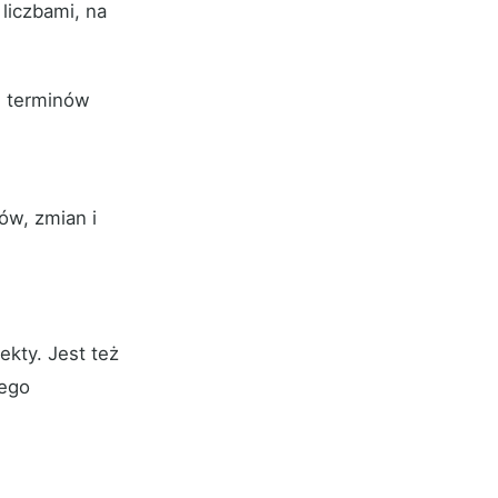
liczbami, na
h terminów
ów, zmian i
ekty. Jest też
nego