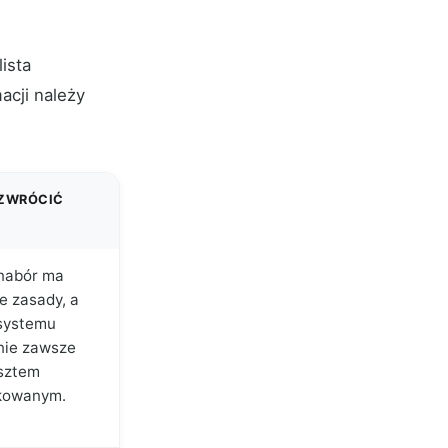
lista
acji należy
 ZWRÓCIĆ
nabór ma
e zasady, a
systemu
 nie zawsze
osztem
ikowanym.