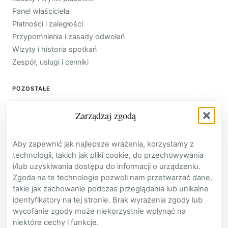
Panel właściciela
Płatności i zaległości
Przypomnienia i zasady odwołań
Wizyty i historia spotkań
Zespół, usługi i cenniki
POZOSTAŁE
Baza Wiedzy
Zarządzaj zgodą
Kontakt
Cennik
Aby zapewnić jak najlepsze wrażenia, korzystamy z
FAQ
technologii, takich jak pliki cookie, do przechowywania
Zaloguj
i/lub uzyskiwania dostępu do informacji o urządzeniu.
Załóż konto
Zgoda na te technologie pozwoli nam przetwarzać dane,
takie jak zachowanie podczas przeglądania lub unikalne
identyfikatory na tej stronie. Brak wyrażenia zgody lub
wycofanie zgody może niekorzystnie wpłynąć na
niektóre cechy i funkcje.
RODO / GDPR