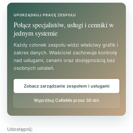
kalendarz i stałe terminy, ale nie zastępuje
decyzji medycznej.
UPORZĄDKUJ PRACĘ ZESPOŁU
Połącz specjalistów, usługi i cenniki w
jednym systemie
Każdy członek zespołu widzi właściwy grafik i
zakres danych. Właściciel zachowuje kontrolę
nad usługami, cenami oraz dostępnością bez
osobnych ustaleń.
Zobacz zarządzanie zespołem i usługami
Wypróbuj CaReMe przez 30 dni
Udostępnij: