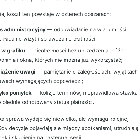
iej koszt ten powstaje w czterech obszarach:
s administracyjny
— odpowiadanie na wiadomości,
ekładanie wizyt i sprawdzanie płatności;
i w grafiku
— nieobecności bez uprzedzenia, późne
ołania i okna, których nie można już wykorzystać;
iążenie uwagi
— pamiętanie o zaległościach, wyjątkach 
awach wymagających odpowiedzi;
yko pomyłek
— kolizje terminów, nieprawidłowa stawka
o błędnie odnotowany status płatności.
ka sprawa wydaje się niewielka, ale wymaga kolejnej
Gdy decyzje pojawiają się między spotkaniami, utrudniają
ek i skupienie na następnej sesji.