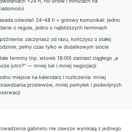
dwołaniach <24 h, no-show i minutach na
iadomości
asada odwołań 24–48 h + gotowy komunikat: jedno
danie o regule, jedno o najbliższych terminach
późnienia: zaczynasz od razu, kończysz o stałej
odzinie; pełny czas tylko w dodatkowym slocie
tałe terminy (np. wtorek 18:00) zamiast ciągłego „a
oże jutro?” — mniej luk i mniej negocjacji
edno miejsce na kalendarz i rozliczenia: mniej
prawdzania przelewów, mniej pomyłek i podwójnych
ezerwacji
rowadzenia gabinetu nie zawsze wynikają z jednego