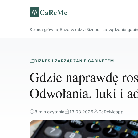
CaReMe
Strona główna
/
Baza wiedzy
/
Biznes i zarządzanie gab
BIZNES I ZARZĄDZANIE GABINETEM
Gdzie naprawdę ros
Odwołania, luki i a
8 min czytania
13.03.2026
CaReMeapp