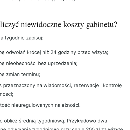
liczyć niewidoczne koszty gabinetu?
a tygodnie zapisuj:
zbę odwołań krócej niż 24 godziny przed wizytą;
zbę nieobecności bez uprzedzenia;
zbę zmian terminu;
s przeznaczony na wiadomości, rezerwacje i kontrolę
ności;
tość nieuregulowanych należności.
e oblicz średnią tygodniową. Przykładowo dwa
tne odwołania tygodniowo przy cenie 200 zł za wizytę