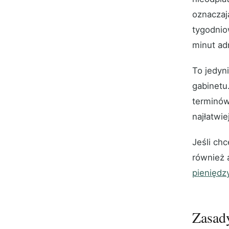
oznaczaj
tygodniow
minut adm
To jedyn
gabinetu
terminów
najłatwie
Jeśli ch
również 
pieniędz
Zasady