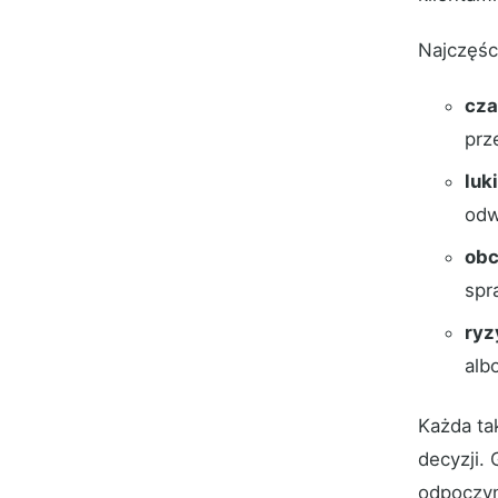
Najczęśc
cza
prz
luk
odw
obc
spr
ryz
alb
Każda ta
decyzji. 
odpoczyn