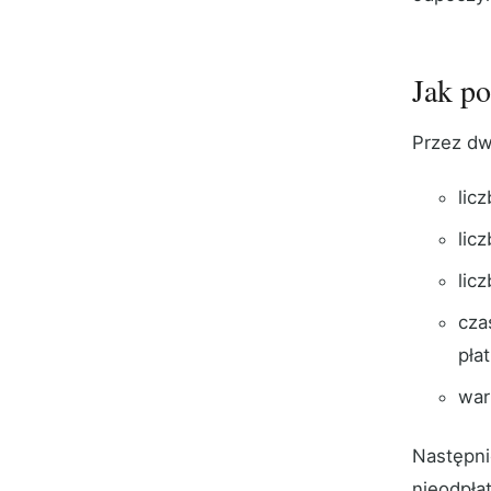
Jak po
Przez dw
lic
lic
lic
cza
płat
war
Następni
nieodpła