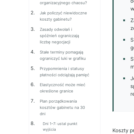
o
organizacyjnego chaosu?
w
Jak policzyć niewidoczne
koszty gabinetu?
Z
z
Zasady odwołań i
spóźnień ograniczają
S
liczbę negocjacji
g
Stałe terminy pomagają
ograniczyć luki w grafiku
S
m
Przypomnienia i statusy
płatności odciążają pamięć
J
Elastyczność może mieć
s
określone granice
r
Plan porządkowania
kosztów gabinetu na 30
dni
Dni 1–7: ustal punkt
wyjścia
Koszty p