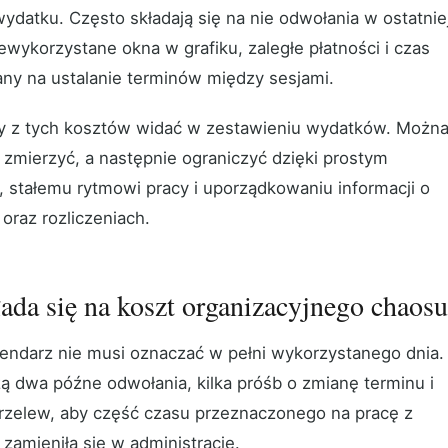
ydatku. Często składają się na nie odwołania w ostatnie
iewykorzystane okna w grafiku, zaległe płatności i czas
ny na ustalanie terminów między sesjami.
y z tych kosztów widać w zestawieniu wydatków. Możn
k zmierzyć, a następnie ograniczyć dzięki prostym
 stałemu rytmowi pracy i uporządkowaniu informacji o
oraz rozliczeniach.
ada się na koszt organizacyjnego chaos
lendarz nie musi oznaczać w pełni wykorzystanego dnia.
ą dwa późne odwołania, kilka próśb o zmianę terminu i
przelew, aby część czasu przeznaczonego na pracę z
 zamieniła się w administrację.