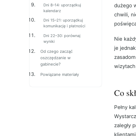
dużego w
Dni 8–14: uporządkuj
kalendarz
chwili, n
Dni 15–21: uporządkuj
poświęca
komunikację i płatności
Dni 22–30: porównaj
Nie każd
wyniki
je jedna
Od czego zacząć
zasadom,
oszczędzanie w
gabinecie?
wizytach 
Powiązane materiały
Co skł
Pełny ka
Wystarcz
zaległy 
klientami