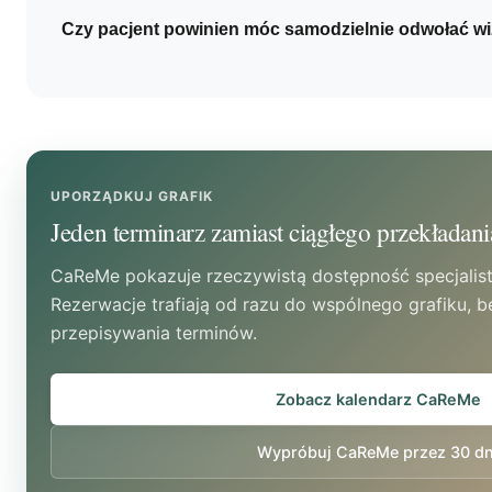
dotyczące miejsca pracy i dodatkowego sprzętu. N
Tak. CaReMe obsługuje płatności online przez Prze
Czy pacjent powinien móc samodzielnie odwołać 
informacje rzeczywiście potrzebne do organizacji i r
płatności. Nie ma jednak potwierdzenia funkcji pro
wykorzystanie pakietów pacjenta, dlatego ewidenc
Można dopuścić samodzielną zmianę do określoneg
zorganizować osobno.
zgłoszenia kierować do kontaktu bezpośredniego.
odpowiadać organizacji pracy, być jasno opisane w
obowiązującym prawem; w razie wątpliwości warto
prawnikiem.
UPORZĄDKUJ GRAFIK
Jeden terminarz zamiast ciągłego przekładani
CaReMe pokazuje rzeczywistą dostępność specjalist
Rezerwacje trafiają od razu do wspólnego grafiku, 
przepisywania terminów.
Zobacz kalendarz CaReMe
Wypróbuj CaReMe przez 30 dn