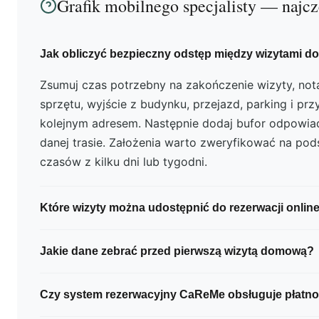
Grafik mobilnego specjalisty — najcz
Jak obliczyć bezpieczny odstęp między wizytami 
Zsumuj czas potrzebny na zakończenie wizyty, not
sprzętu, wyjście z budynku, przejazd, parking i p
kolejnym adresem. Następnie dodaj bufor odpowi
danej trasie. Założenia warto zweryfikować na pod
czasów z kilku dni lub tygodni.
Które wizyty można udostępnić do rezerwacji onlin
Przede wszystkim te, których realizacja jest przew
Jakie dane zebrać przed pierwszą wizytą domową?
określony czas, bezpieczny blok dojazdowy i nie
sprawdzania adresu, sprzętu ani ceny. Pierwsze wiz
Zakres zależy od usługi, ale zwykle potrzebne są do
Czy system rezerwacyjny CaReMe obsługuje płatnoś
lepiej pozostawić do potwierdzenia.
informacja o windzie i domofonie, warunki parkowa