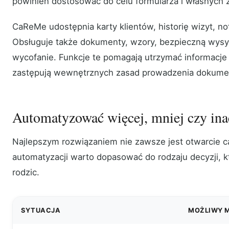
powinien dostosować do celu formularza i własnych z
CaReMe udostępnia karty klientów, historię wizyt, not
Obsługuje także dokumenty, wzory, bezpieczną wysyłk
wycofanie. Funkcje te pomagają utrzymać informacje 
zastępują wewnętrznych zasad prowadzenia dokumen
Automatyzować więcej, mniej czy ina
Najlepszym rozwiązaniem nie zawsze jest otwarcie c
automatyzacji warto dopasować do rodzaju decyzji, k
rodzic.
SYTUACJA
MOŻLIWY 