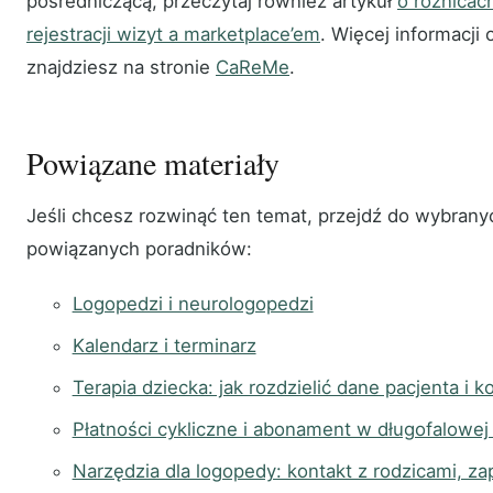
pośredniczącą, przeczytaj również artykuł
o różnica
rejestracji wizyt a marketplace’em
. Więcej informacji
znajdziesz na stronie
CaReMe
.
Powiązane materiały
Jeśli chcesz rozwinąć ten temat, przejdź do wybrany
powiązanych poradników:
Logopedzi i neurologopedzi
Kalendarz i terminarz
Terapia dziecka: jak rozdzielić dane pacjenta i 
Płatności cykliczne i abonament w długofalowej
Narzędzia dla logopedy: kontakt z rodzicami, zap