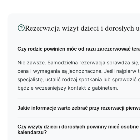
Rezerwacja wizyt dzieci i dorosłych
Czy rodzic powinien móc od razu zarezerwować ter
Nie zawsze. Samodzielna rezerwacja sprawdza się, 
cena i wymagania są jednoznaczne. Jeśli najpierw 
specjalistę, ustalić rodzaj spotkania lub sprawdzić
będzie wcześniejszy kontakt z gabinetem.
Jakie informacje warto zebrać przy rezerwacji pierw
Zwykle wystarczą wiek dziecka, dane osoby konta
Czy wizyty dzieci i dorosłych powinny mieć osobne
zgłoszenia i informacja o wcześniejszej konsultacji
kalendarzu?
organizacyjny nie powinien zastępować wywiadu sp