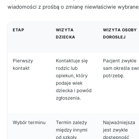
wiadomości z prośbą o zmianę niewłaściwie wybranej
ETAP
WIZYTA
WIZYTA OSOBY
DZIECKA
DOROSŁEJ
Pierwszy
Kontaktuje się
Pacjent zwykle
kontakt
rodzic lub
sam określa sw
opiekun, który
potrzebę.
podaje wiek
dziecka i powód
zgłoszenia.
Wybór terminu
Termin zależy
Najważniejsza
między innymi
jest zwykle
od szkoły,
dostępność