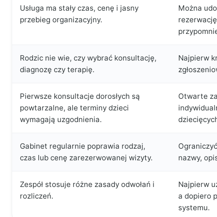
Usługa ma stały czas, cenę i jasny
Można udo
przebieg organizacyjny.
rezerwację,
przypomnie
Rodzic nie wie, czy wybrać konsultację,
Najpierw kr
diagnozę czy terapię.
zgłoszenio
Pierwsze konsultacje dorosłych są
Otwarte za
powtarzalne, ale terminy dzieci
indywidual
wymagają uzgodnienia.
dziecięcyc
Gabinet regularnie poprawia rodzaj,
Ograniczyć
czas lub cenę zarezerwowanej wizyty.
nazwy, opi
Zespół stosuje różne zasady odwołań i
Najpierw u
rozliczeń.
a dopiero 
systemu.