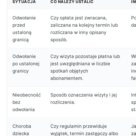
SYTUACJA
CO NALEŻY USTALIĆ
I
Odwołanie
Czy opłata jest zwracana,
Po
przed
zaliczana na kolejny termin lub
da
ustaloną
rozliczana w inny opisany
granicą
sposób.
Odwołanie
Czy wizyta pozostaje płatna lub
W
po ustalonej
jest uwzględniana w liczbie
z
granicy
spotkań objętych
in
abonamentem.
fa
Nieobecność
Sposób oznaczenia wizyty i jej
In
bez
rozliczenia.
sp
odwołania
st
Choroba
Czy regulamin przewiduje
Ja
dziecka
wyjątek, termin zastępczy albo
za