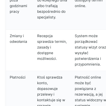
poza
do kolejnego dnia
dostępny termin
godzinami
albo trafiają
online.
pracy
bezpośrednio do
specjalisty.
Zmiany i
Recepcja
System może
odwołania
sprawdza termin,
porządkować
zasady i
statusy wizyt oraz
dostępne
wysyłać
możliwości.
potwierdzenia i
przypomnienia.
Płatności
Ktoś sprawdza
Płatność online
konto,
może być
dopasowuje
powiązana z
przelewy i
rezerwacją, a jej
kontaktuje się w
status widoczny 
sprawie
systemie.