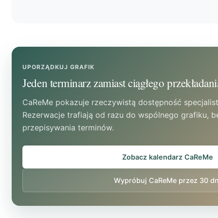
obsługi zmian i odwołań. Bez tych ustaleń system 
Przypomnienia i czytelne zasady mogą ograniczyć
niejasności do kalendarza.
wizyt, ale nie gwarantują konkretnego wyniku. Sku
innymi od konfiguracji komunikacji, aktualności da
zasad obowiązujących w gabinecie.
UPORZĄDKUJ GRAFIK
Jeden terminarz zamiast ciągłego przekładani
CaReMe pokazuje rzeczywistą dostępność specjalist
Rezerwacje trafiają od razu do wspólnego grafiku, 
przepisywania terminów.
Zobacz kalendarz CaReMe
Wypróbuj CaReMe przez 30 dn