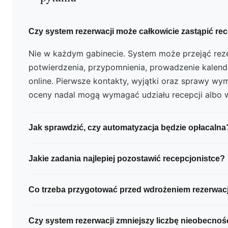
Czy system rezerwacji może całkowicie zastąpić re
Nie w każdym gabinecie. System może przejąć reze
potwierdzenia, przypomnienia, prowadzenie kalenda
online. Pierwsze kontakty, wyjątki oraz sprawy w
oceny nadal mogą wymagać udziału recepcji albo wł
Jak sprawdzić, czy automatyzacja będzie opłacalna
Przez 2–4 tygodnie warto mierzyć czas poświęcan
Jakie zadania najlepiej pozostawić recepcjonistce?
terminów, przypomnienia, sprawdzanie płatności i p
Następnie należy porównać koszt tego czasu oraz
Przede wszystkim sprawy wymagające rozmowy i 
Co trzeba przygotować przed wdrożeniem rezerwacj
administracyjnych z kosztem wdrożenia i aboname
gabinetu: nietypowe pierwsze kontakty, organizacy
wizyty, konflikty terminów, prośby o wyjątek oraz 
Należy uporządkować nazwy i opisy usług, czas ic
Czy system rezerwacji zmniejszy liczbę nieobecnoś
niestandardowych rozliczeń.
specjalistów, godziny pracy, nieobecności, zasady 