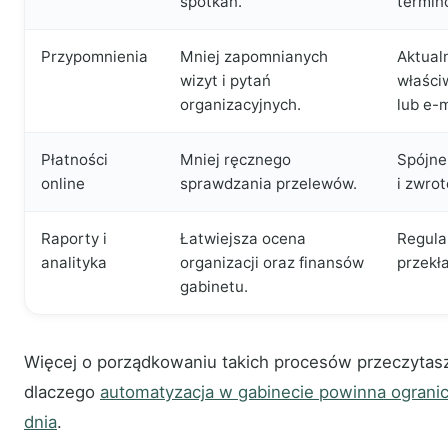
spotkań.
termin
Przypomnienia
Mniej zapomnianych
Aktual
wizyt i pytań
właści
organizacyjnych.
lub e-m
Płatności
Mniej ręcznego
Spójne
online
sprawdzania przelewów.
i zwro
Raporty i
Łatwiejsza ocena
Regula
analityka
organizacji oraz finansów
przekła
gabinetu.
Więcej o porządkowaniu takich procesów przeczytasz
dlaczego
automatyzacja w gabinecie powinna ograni
dnia
.