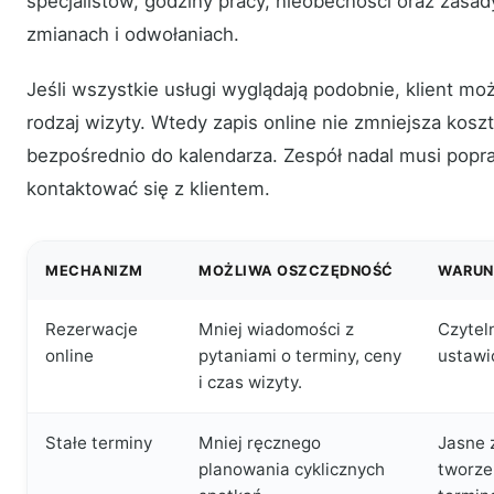
specjalistów, godziny pracy, nieobecności oraz zasa
zmianach i odwołaniach.
Jeśli wszystkie usługi wyglądają podobnie, klient m
rodzaj wizyty. Wtedy zapis online nie zmniejsza koszt
bezpośrednio do kalendarza. Zespół nadal musi popra
kontaktować się z klientem.
MECHANIZM
MOŻLIWA OSZCZĘDNOŚĆ
WARUN
Rezerwacje
Mniej wiadomości z
Czytel
online
pytaniami o terminy, ceny
ustawi
i czas wizyty.
Stałe terminy
Mniej ręcznego
Jasne 
planowania cyklicznych
tworze