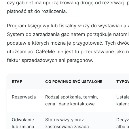
czy gabinet ma uporządkowaną drogę od rezerwacji p
płatność aż do rozliczenia.
Program księgowy lub fiskalny służy do wystawiani
System do zarządzania gabinetem porządkuje natomia
podstawie których można je przygotować. Tych dwóch
utożsamiać. CaReMe nie jest tu przedstawiane jako 
faktur sprzedażowych ani paragonów.
ETAP
CO POWINNO BYĆ USTALONE
TYPO
Rezerwacja
Rodzaj spotkania, termin,
Ustal
cena i dane kontaktowe
kalen
Odwołanie
Status wizyty oraz
Decyz
lub zmiana
zastosowana zasada
albo 