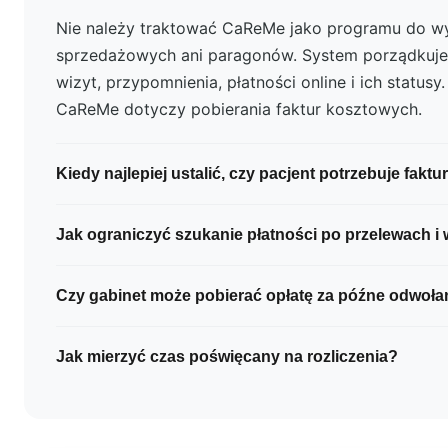
Nie należy traktować CaReMe jako programu do wy
sprzedażowych ani paragonów. System porządkuje r
wizyt, przypomnienia, płatności online i ich status
CaReMe dotyczy pobierania faktur kosztowych.
Kiedy najlepiej ustalić, czy pacjent potrzebuje faktu
Najlepiej zrobić to na neutralnym etapie organizac
Jak ograniczyć szukanie płatności po przelewach 
podczas rezerwacji lub ustalania płatności. Zakres 
danych trzeba dostosować do procesu gabinetu 
Każda wpłata powinna być przypisana do konkretnej 
Czy gabinet może pobierać opłatę za późne odwołan
potwierdzonych z księgowością.
zapisany w jednym ustalonym miejscu. Warto równ
pacjentowi kwotę, termin i sposób płatności.
Zasada powinna być jasno opisana i przekazana pa
Jak mierzyć czas poświęcany na rozliczenia?
rezerwacją lub wizytą. Jej zgodność z prawem, s
oraz skutki podatkowe należy skonsultować z praw
Przez kilka tygodni zapisuj czas potrzebny na spr
wyjaśnianie płatnika, uzupełnianie danych i przyg