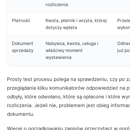
rozliczenia
Płatność
Kwota, płatnik i wizyta, której
Przel
dotyczy wpłata
wykon
Dokument
Nabywca, kwota, usługa i
Odtwa
sprzedaży
właściwy moment
już po
wystawienia
Prosty test procesu polega na sprawdzeniu, czy po 
przeglądania kilku komunikatorów odpowiedzieć na py
odbyły, które odwołano, które są opłacone i które w
rozliczenia. Jeżeli nie, problemem jest obieg informa
dokumentu.
Więcej o porządkowaniu zapisów przeczytasz w por