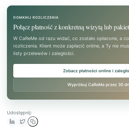
Oddziel samo wystawienie dokumentu od czasu p
odtwarzanie wcześniejszych ustaleń.
DOMKNIJ ROZLICZENIA
Połącz płatność z konkretną wizytą lub paki
W CaReMe od razu widać, co zostało opłacone, a c
rozliczenia. Klient może zapłacić online, a Ty nie m
listy przelewów i zaległości.
Zobacz płatności online i zaległ
Wypróbuj CaReMe przez 30 dn
Udostępnij: