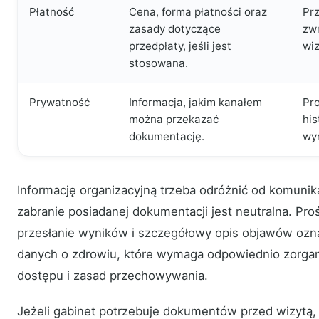
Płatność
Cena, forma płatności oraz
Pr
zasady dotyczące
zw
przedpłaty, jeśli jest
wiz
stosowana.
Prywatność
Informacja, jakim kanałem
Pr
można przekazać
his
dokumentację.
wy
Informację organizacyjną trzeba odróżnić od komunik
zabranie posiadanej dokumentacji jest neutralna. Pr
przesłanie wyników i szczegółowy opis objawów ozna
danych o zdrowiu, które wymaga odpowiednio zorga
dostępu i zasad przechowywania.
Jeżeli gabinet potrzebuje dokumentów przed wizytą