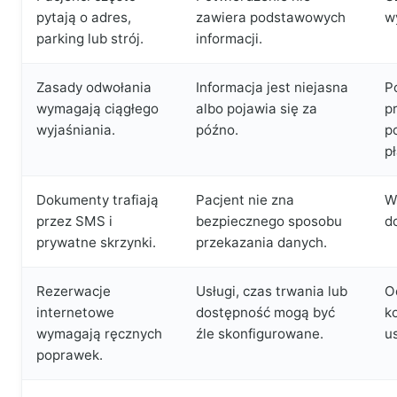
pytają o adres,
zawiera podstawowych
w
parking lub strój.
informacji.
Zasady odwołania
Informacja jest niejasna
P
wymagają ciągłego
albo pojawia się za
p
wyjaśniania.
późno.
p
pł
Dokumenty trafiają
Pacjent nie zna
W
przez SMS i
bezpiecznego sposobu
d
prywatne skrzynki.
przekazania danych.
Rezerwacje
Usługi, czas trwania lub
O
internetowe
dostępność mogą być
k
wymagają ręcznych
źle skonfigurowane.
u
poprawek.