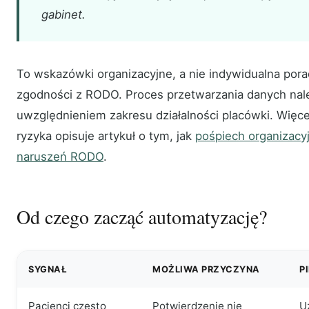
gabinet.
To wskazówki organizacyjne, a nie indywidualna por
zgodności z RODO. Proces przetwarzania danych nal
uwzględnieniem zakresu działalności placówki. Więce
ryzyka opisuje artykuł o tym, jak
pośpiech organizacy
naruszeń RODO
.
Od czego zacząć automatyzację?
SYGNAŁ
MOŻLIWA PRZYCZYNA
P
Pacjenci często
Potwierdzenie nie
U