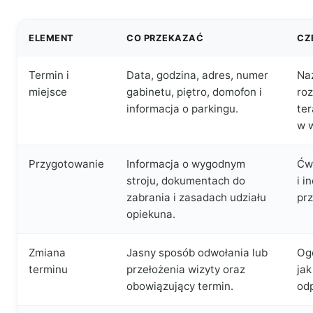
ELEMENT
CO PRZEKAZAĆ
CZ
Termin i
Data, godzina, adres, numer
Naz
miejsce
gabinetu, piętro, domofon i
roz
informacja o parkingu.
ter
w 
Przygotowanie
Informacja o wygodnym
Ćwi
stroju, dokumentach do
i i
zabrania i zasadach udziału
pr
opiekuna.
Zmiana
Jasny sposób odwołania lub
Og
terminu
przełożenia wizyty oraz
jak
obowiązujący termin.
odp