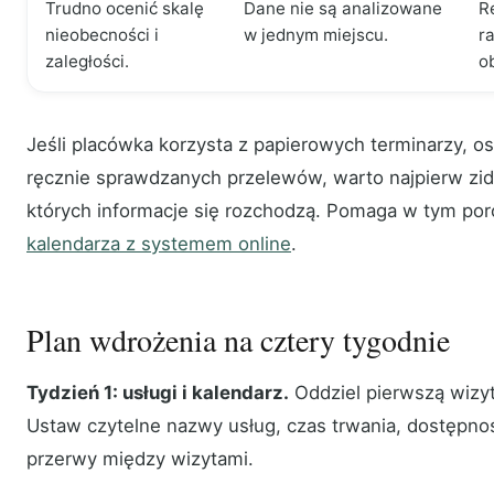
Trudno ocenić skalę
Dane nie są analizowane
R
nieobecności i
w jednym miejscu.
r
zaległości.
ob
Jeśli placówka korzysta z papierowych terminarzy, o
ręcznie sprawdzanych przelewów, warto najpierw zid
których informacje się rozchodzą. Pomaga w tym po
kalendarza z systemem online
.
Plan wdrożenia na cztery tygodnie
Tydzień 1: usługi i kalendarz.
Oddziel pierwszą wizyt
Ustaw czytelne nazwy usług, czas trwania, dostępnoś
przerwy między wizytami.