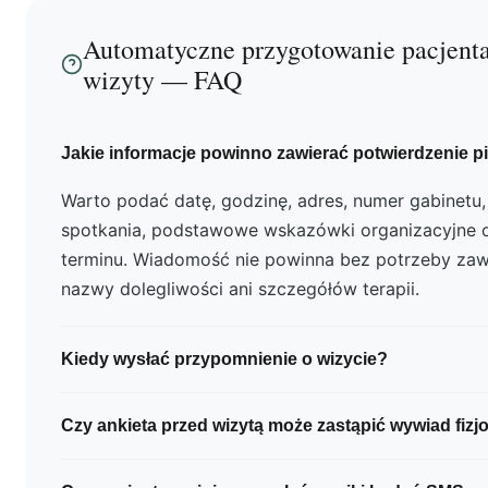
Automatyczne przygotowanie pacjenta
wizyty — FAQ
Jakie informacje powinno zawierać potwierdzenie p
Warto podać datę, godzinę, adres, numer gabinetu
spotkania, podstawowe wskazówki organizacyjne 
terminu. Wiadomość nie powinna bez potrzeby zaw
nazwy dolegliwości ani szczegółów terapii.
Kiedy wysłać przypomnienie o wizycie?
Przypomnienie należy wysłać przed upływem term
Czy ankieta przed wizytą może zastąpić wywiad fizj
odwołania, aby pacjent miał czas zareagować. Do
dobrać do długości wizyty, grafiku placówki i przyj
Nie. Formularz powinien przede wszystkim ułatwiać