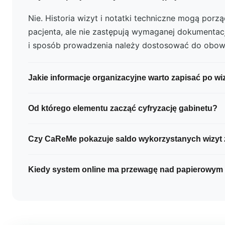
Nie. Historia wizyt i notatki techniczne mogą por
pacjenta, ale nie zastępują wymaganej dokumentacj
i sposób prowadzenia należy dostosować do obow
Jakie informacje organizacyjne warto zapisać po wi
Przydatne są przede wszystkim następny krok, stat
Od którego elementu zacząć cyfryzację gabinetu?
status płatności oraz krótka notatka techniczna, jeś
dalszej obsługi. Nie należy w niej powielać dokument
Najlepiej zacząć od procesu, który powoduje najwi
Czy CaReMe pokazuje saldo wykorzystanych wizyt 
na przykład rezerwacji, przypomnień, zmian termin
sprawdzeniu go w praktyce można stopniowo wdraż
Taka funkcja nie jest obecnie potwierdzona. CaRe
Kiedy system online ma przewagę nad papierowym
innymi historię wizyt, kalendarz i statusy płatności
oraz sposobu monitorowania ich wykorzystania nie
Zwykle wtedy, gdy w gabinecie pracuje kilka osób, 
automatycznym saldem pacjenta.
terminy, potrzebne są rezerwacje online i przypomn
wymagają śledzenia. Przy małym i stabilnym grafik