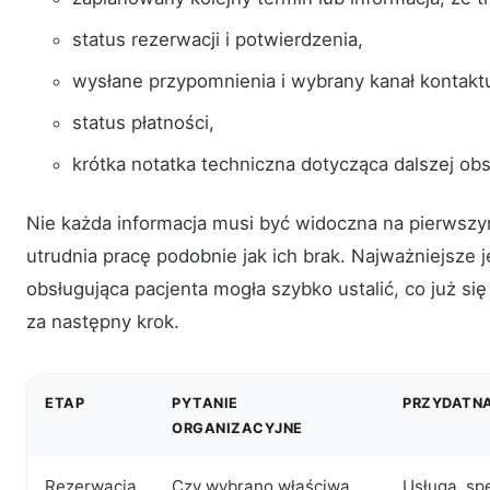
status rezerwacji i potwierdzenia,
wysłane przypomnienia i wybrany kanał kontakt
status płatności,
krótka notatka techniczna dotycząca dalszej obs
Nie każda informacja musi być widoczna na pierwsz
utrudnia pracę podobnie jak ich brak. Najważniejsze j
obsługująca pacjenta mogła szybko ustalić, co już si
za następny krok.
ETAP
PYTANIE
PRZYDATN
ORGANIZACYJNE
Rezerwacja
Czy wybrano właściwą
Usługa, spe