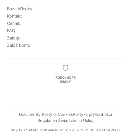
Baza Wiedzy
Kontakt
Cennik
FAQ
Zaloguj
Załóż konto
RODO / GDPR
READY
Dokumenty:
Polityka Cookies
Polityka prywatności
Regulamin Świadczenia Usług
© 2026 Safety Software Sp. z o.o. • NIP: PL 6793342803