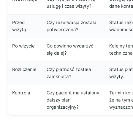
usługę i czas wizyty?
dane kont
Przed
Czy rezerwacja została
Status rez
wizytą
potwierdzona?
wiadomości
Po wizycie
Co powinno wydarzyć
Kolejny te
się dalej?
techniczna
Rozliczenie
Czy płatność została
Status pła
zamknięta?
wizyty.
Kontrola
Czy pacjent ma ustalony
Termin kole
dalszy plan
że na tym e
organizacyjny?
wyznaczon