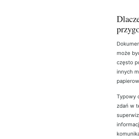
Dlacze
przyg
Dokumen
może być
często p
innych m
papierow
Typowy ci
zdań w te
superwiz
informac
komunikac