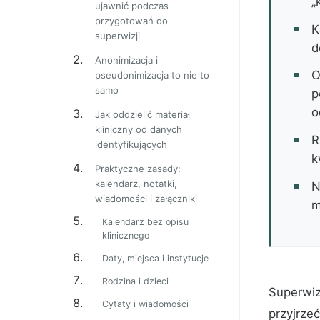
„
ujawnić podczas
przygotowań do
K
superwizji
d
Anonimizacja i
O
pseudonimizacja to nie to
samo
p
o
Jak oddzielić materiał
kliniczny od danych
R
identyfikujących
k
Praktyczne zasady:
kalendarz, notatki,
N
wiadomości i załączniki
m
Kalendarz bez opisu
klinicznego
Daty, miejsca i instytucje
Rodzina i dzieci
Superwiz
Cytaty i wiadomości
przyjrze