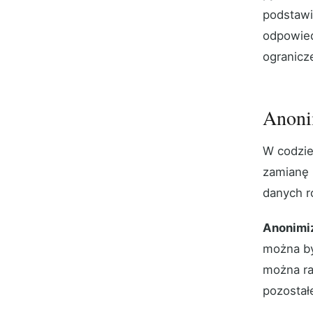
podstawi
odpowied
ogranicze
Anonim
W codzie
zamianę 
danych ro
Anonimi
można by
można ra
pozostał