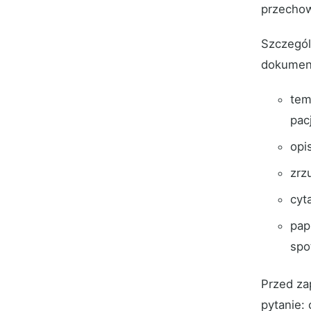
przechow
Szczegól
dokument
tem
pac
opi
zrz
cyt
pap
spo
Przed za
pytanie: