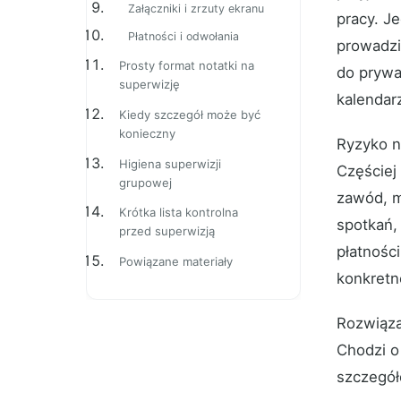
Załączniki i zrzuty ekranu
pracy. J
Płatności i odwołania
prowadzi
Prosty format notatki na
do prywa
superwizję
kalendarz
Kiedy szczegół może być
konieczny
Ryzyko n
Higiena superwizji
Częściej
grupowej
zawód, m
Krótka lista kontrolna
spotkań,
przed superwizją
płatnośc
Powiązane materiały
konkretn
Rozwiąza
Chodzi o
szczegół