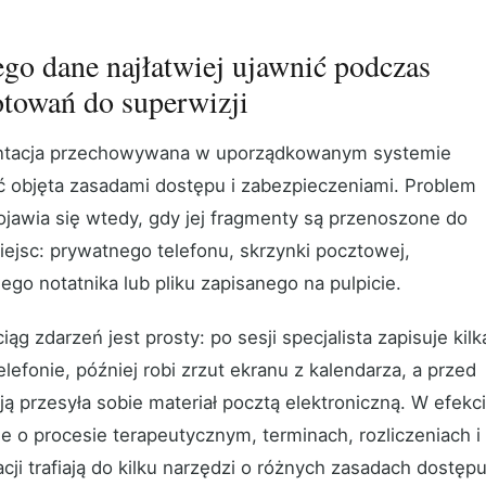
go dane najłatwiej ujawnić podczas
otowań do superwizji
tacja przechowywana w uporządkowanym systemie
 objęta zasadami dostępu i zabezpieczeniami. Problem
ojawia się wtedy, gdy jej fragmenty są przenoszone do
iejsc: prywatnego telefonu, skrzynki pocztowej,
ego notatnika lub pliku zapisanego na pulpicie.
ąg zdarzeń jest prosty: po sesji specjalista zapisuje kilk
lefonie, później robi zrzut ekranu z kalendarza, a przed
ją przesyła sobie materiał pocztą elektroniczną. W efekc
je o procesie terapeutycznym, terminach, rozliczeniach i
ji trafiają do kilku narzędzi o różnych zasadach dostępu