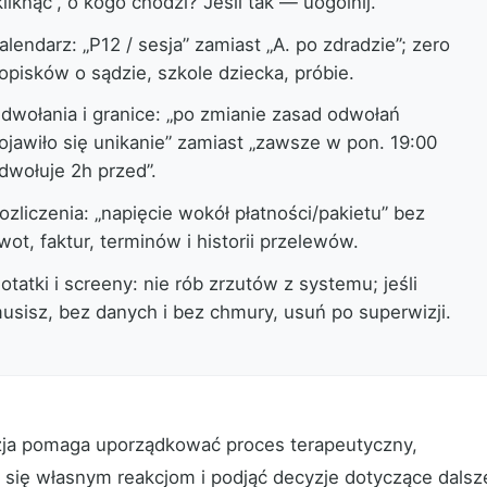
kliknąć”, o kogo chodzi? Jeśli tak — uogólnij.
alendarz: „P12 / sesja” zamiast „A. po zdradzie”; zero
opisków o sądzie, szkole dziecka, próbie.
dwołania i granice: „po zmianie zasad odwołań
ojawiło się unikanie” zamiast „zawsze w pon. 19:00
dwołuje 2h przed”.
ozliczenia: „napięcie wokół płatności/pakietu” bez
wot, faktur, terminów i historii przelewów.
otatki i screeny: nie rób zrzutów z systemu; jeśli
usisz, bez danych i bez chmury, usuń po superwizji.
ja pomaga uporządkować proces terapeutyczny,
ć się własnym reakcjom i podjąć decyzje dotyczące dalsz