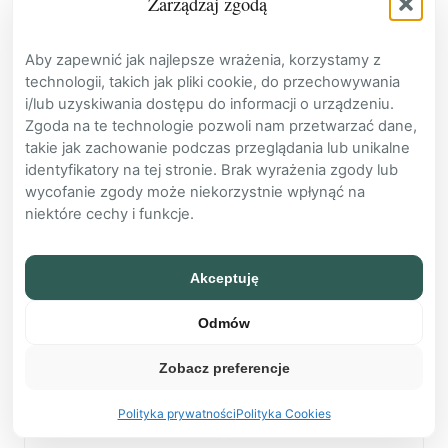
Zarządzaj zgodą
Koszty i wynik placówki
Panel właściciela
Aby zapewnić jak najlepsze wrażenia, korzystamy z
Płatności i zaległości
technologii, takich jak pliki cookie, do przechowywania
Przypomnienia i zasady odwołań
i/lub uzyskiwania dostępu do informacji o urządzeniu.
Wizyty i historia spotkań
Zgoda na te technologie pozwoli nam przetwarzać dane,
Zespół, usługi i cenniki
takie jak zachowanie podczas przeglądania lub unikalne
identyfikatory na tej stronie. Brak wyrażenia zgody lub
POZOSTAŁE
wycofanie zgody może niekorzystnie wpłynąć na
niektóre cechy i funkcje.
Baza Wiedzy
Kontakt
Cennik
Akceptuję
FAQ
Odmów
Zaloguj
Załóż konto
Zobacz preferencje
Polityka prywatności
Polityka Cookies