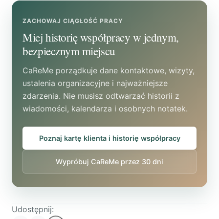
wysłaniem trzeba zweryfikować odbiorcę,
zakres dokumentów, poprawność adresu
ZACHOWAJ CIĄGŁOŚĆ PRACY
oraz zabezpieczenia kanału odpowiednie
Miej historię współpracy w jednym,
do danych medycznych.
bezpiecznym miejscu
CaReMe porządkuje dane kontaktowe, wizyty,
ustalenia organizacyjne i najważniejsze
zdarzenia. Nie musisz odtwarzać historii z
wiadomości, kalendarza i osobnych notatek.
Poznaj kartę klienta i historię współpracy
Wypróbuj CaReMe przez 30 dni
Udostępnij: