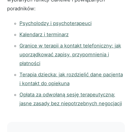
poradników:
Psycholodzy i psychoterapeuci
Kalendarz i terminarz
Granice w terapii a kontakt telefoniczny: jak
uporządkować zapisy, przypomnienia i
płatności
Terapia dziecka: jak rozdzielić dane pacjenta
i kontakt do opiekuna
Opłata za odwołaną sesję terapeutyczną:
jasne zasady bez niepotrzebnych negocjacji