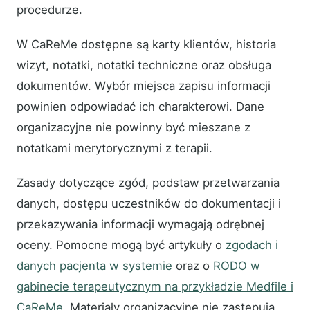
procedurze.
W CaReMe dostępne są karty klientów, historia
wizyt, notatki, notatki techniczne oraz obsługa
dokumentów. Wybór miejsca zapisu informacji
powinien odpowiadać ich charakterowi. Dane
organizacyjne nie powinny być mieszane z
notatkami merytorycznymi z terapii.
Zasady dotyczące zgód, podstaw przetwarzania
danych, dostępu uczestników do dokumentacji i
przekazywania informacji wymagają odrębnej
oceny. Pomocne mogą być artykuły o
zgodach i
danych pacjenta w systemie
oraz o
RODO w
gabinecie terapeutycznym na przykładzie Medfile i
CaReMe
. Materiały organizacyjne nie zastępują