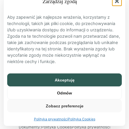
Zarządzaj zgodą
POZOSTAŁE
Aby zapewnić jak najlepsze wrażenia, korzystamy z
Baza Wiedzy
technologii, takich jak pliki cookie, do przechowywania
i/lub uzyskiwania dostępu do informacji o urządzeniu.
Kontakt
Zgoda na te technologie pozwoli nam przetwarzać dane,
Cennik
takie jak zachowanie podczas przeglądania lub unikalne
FAQ
identyfikatory na tej stronie. Brak wyrażenia zgody lub
Zaloguj
wycofanie zgody może niekorzystnie wpłynąć na
Załóż konto
niektóre cechy i funkcje.
Akceptuję
RODO / GDPR
Odmów
READY
Zobacz preferencje
Polityka prywatności
Polityka Cookies
Dokumenty:
Polityka Cookies
Polityka prywatności