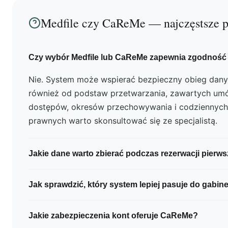
Medfile czy CaReMe — najczęstsze p
Czy wybór Medfile lub CaReMe zapewnia zgodność
Nie. System może wspierać bezpieczny obieg dany
również od podstaw przetwarzania, zawartych umów
dostępów, okresów przechowywania i codziennych
prawnych warto skonsultować się ze specjalistą.
Jakie dane warto zbierać podczas rezerwacji pierws
Należy ograniczyć formularz do danych rzeczywiś
Jak sprawdzić, który system lepiej pasuje do gabin
rezerwacji i kontaktu. Nie warto zachęcać pacjent
diagnozy, historii leczenia lub sytuacji rodzinnej, jeś
Przetestuj pełne scenariusze: pierwszą rezerwację, 
Jakie zabezpieczenia kont oferuje CaReMe?
potrzebne na tym etapie.
wizyty, nieobecność specjalisty, przypomnienie, pła