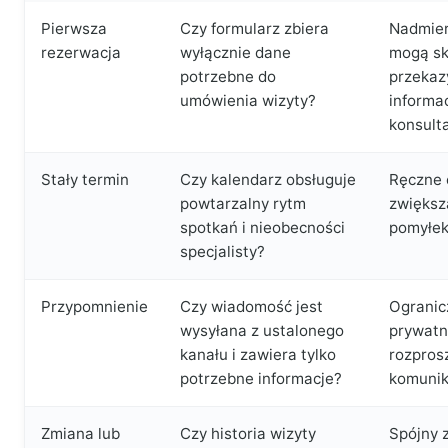
Pierwsza
Czy formularz zbiera
Nadmier
rezerwacja
wyłącznie dane
mogą sk
potrzebne do
przekaz
umówienia wizyty?
informac
konsulta
Stały termin
Czy kalendarz obsługuje
Ręczne 
powtarzalny rytm
zwiększa
spotkań i nieobecności
pomyłek
specjalisty?
Przypomnienie
Czy wiadomość jest
Ogranic
wysyłana z ustalonego
prywatn
kanału i zawiera tylko
rozpros
potrzebne informacje?
komunik
Zmiana lub
Czy historia wizyty
Spójny 