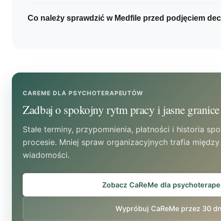
dokumentu. Sprawdź też, czy do odtworzenia obsł
CaReMe obsługuje uwierzytelnianie dwuskładnikow
Co należy sprawdzić w Medfile przed podjęciem dec
prywatnych wiadomości, banku lub arkusza.
szyfrowanie AES-256-GCM. Gabinet powinien dod
osobne konta użytkowników, chronić urządzenia i r
Warto zweryfikować aktualną dokumentację, waru
aktywne dostępy.
powierzenia przetwarzania danych, dostępne role 
zabezpieczenia, eksport i usuwanie danych oraz za
wybranym wariancie usługi.
CAREME DLA PSYCHOTERAPEUTÓW
Zadbaj o spokojny rytm pracy i jasne granice
Stałe terminy, przypomnienia, płatności i historia sp
procesie. Mniej spraw organizacyjnych trafia między
wiadomości.
Zobacz CaReMe dla psychoterap
Wypróbuj CaReMe przez 30 dn