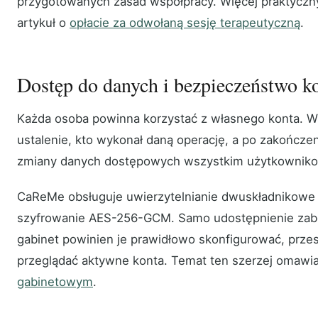
przygotowanych zasad współpracy. Więcej praktycz
artykuł o
opłacie za odwołaną sesję terapeutyczną
.
Dostęp do danych i bezpieczeństwo k
Każda osoba powinna korzystać z własnego konta. Ws
ustalenie, kto wykonał daną operację, a po zakończ
zmiany danych dostępowych wszystkim użytkownik
CaReMe obsługuje uwierzytelnianie dwuskładnikowe 
szyfrowanie AES-256-GCM. Samo udostępnienie zabe
gabinet powinien je prawidłowo skonfigurować, przesz
przeglądać aktywne konta. Temat ten szerzej omawia
gabinetowym
.