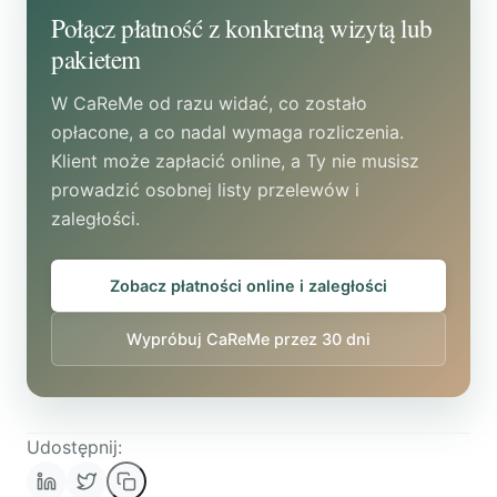
warto skonsultować z prawnikiem.
Połącz płatność z konkretną wizytą lub
opieki.
pakietem
W CaReMe od razu widać, co zostało
opłacone, a co nadal wymaga rozliczenia.
Klient może zapłacić online, a Ty nie musisz
prowadzić osobnej listy przelewów i
zaległości.
Zobacz płatności online i zaległości
Wypróbuj CaReMe przez 30 dni
Udostępnij: