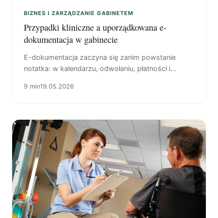
BIZNES I ZARZĄDZANIE GABINETEM
Przypadki kliniczne a uporządkowana e-
dokumentacja w gabinecie
E-dokumentacja zaczyna się zanim powstanie
notatka: w kalendarzu, odwołaniu, płatności i
ustaleniu kolejnego kroku. Chodzi o to, żeby
9 min
19.05.2026
sprawa nie rozpadała się na SMS-y, przelewy i
pamięć.