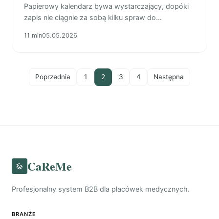
Papierowy kalendarz bywa wystarczający, dopóki
zapis nie ciągnie za sobą kilku spraw do
dopilnowania. Sprawdź, gdzie w gabinecie zaczyna
11 min
05.05.2026
się zator: przy odwołaniach, płatnościach czy pracy
zespołu.
Poprzednia
1
2
3
4
Następna
CaReMe
Profesjonalny system B2B dla placówek medycznych.
BRANŻE