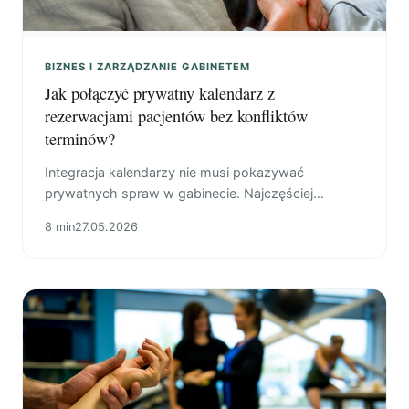
BIZNES I ZARZĄDZANIE GABINETEM
Jak połączyć prywatny kalendarz z
rezerwacjami pacjentów bez konfliktów
terminów?
Integracja kalendarzy nie musi pokazywać
prywatnych spraw w gabinecie. Najczęściej
wystarczy, że system rezerwacji widzi zajętość i
8 min
27.05.2026
blokuje zapis pacjenta.