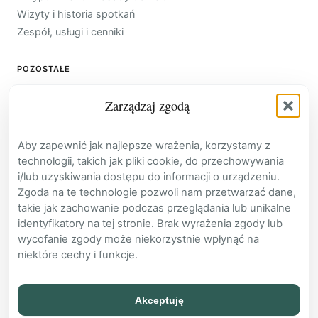
Wizyty i historia spotkań
Zespół, usługi i cenniki
POZOSTAŁE
Baza Wiedzy
Zarządzaj zgodą
Kontakt
Cennik
Aby zapewnić jak najlepsze wrażenia, korzystamy z
FAQ
technologii, takich jak pliki cookie, do przechowywania
Zaloguj
i/lub uzyskiwania dostępu do informacji o urządzeniu.
Załóż konto
Zgoda na te technologie pozwoli nam przetwarzać dane,
takie jak zachowanie podczas przeglądania lub unikalne
identyfikatory na tej stronie. Brak wyrażenia zgody lub
wycofanie zgody może niekorzystnie wpłynąć na
niektóre cechy i funkcje.
RODO / GDPR
READY
Akceptuję