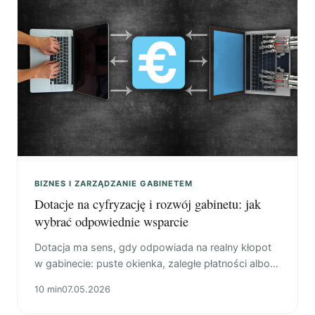
BIZNES I ZARZĄDZANIE GABINETEM
Dotacje na cyfryzację i rozwój gabinetu: jak
wybrać odpowiednie wsparcie
Dotacja ma sens, gdy odpowiada na realny kłopot
w gabinecie: puste okienka, zaległe płatności albo
godziny wiadomości o terminach. Zacznij od
10 min
07.05.2026
policzenia tego, co gubi się w tygodniu.